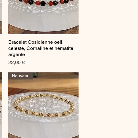
Bracelet Obsidienne oeil
Aperçu rapide
celeste, Cornaline et hématite
argenté
Prix
22,00 €
Nouveau