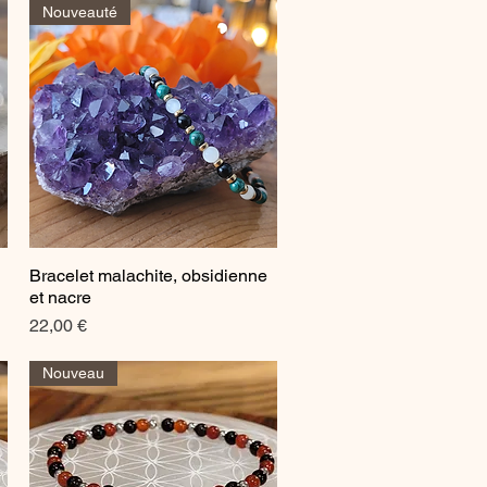
Nouveauté
Bracelet malachite, obsidienne
Aperçu rapide
et nacre
Prix
22,00 €
Nouveau