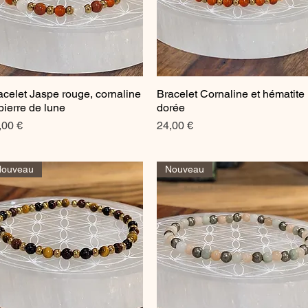
acelet Jaspe rouge, cornaline
Bracelet Cornaline et hématite
Aperçu rapide
Aperçu rapide
 pierre de lune
dorée
ix
Prix
,00 €
24,00 €
Nouveau
Nouveau