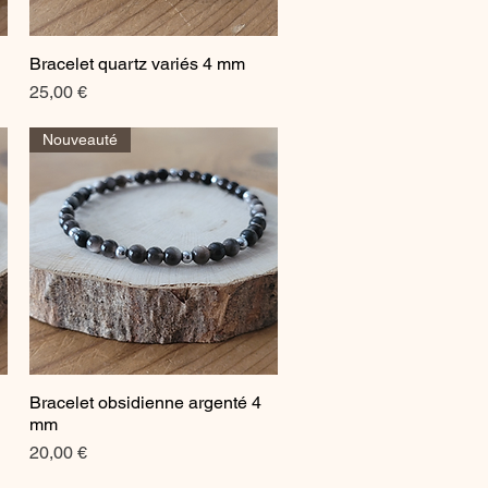
Bracelet quartz variés 4 mm
Aperçu rapide
Prix
25,00 €
Nouveauté
Bracelet obsidienne argenté 4
Aperçu rapide
mm
Prix
20,00 €