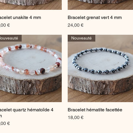
acelet unakite 4 mm
Bracelet grenat vert 4 mm
Aperçu rapide
Aperçu rapide
ix
Prix
,00 €
24,00 €
ouveauté
Nouveauté
acelet quartz hématoïde 4
Bracelet hématite facettée
Aperçu rapide
Aperçu rapide
m
Prix
18,00 €
ix
,00 €