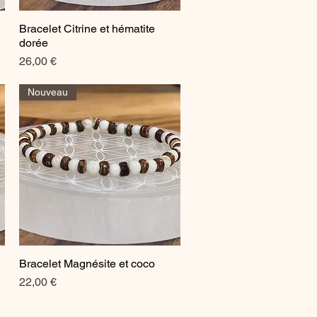
Bracelet Citrine et hématite
Aperçu rapide
dorée
Prix
26,00 €
Nouveau
Bracelet Magnésite et coco
Aperçu rapide
Prix
22,00 €