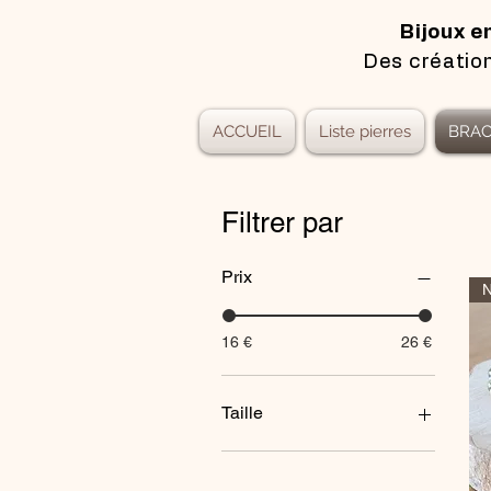
Bijoux e
Des création
ACCUEIL
Liste pierres
BRAC
Filtrer par
Prix
N
16 €
26 €
Taille
14cm
16cm