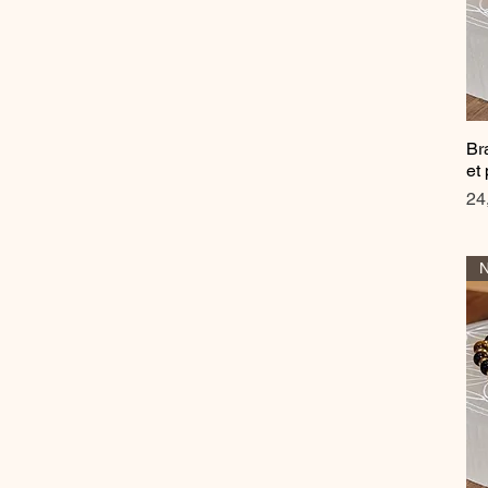
Br
et
Pr
24