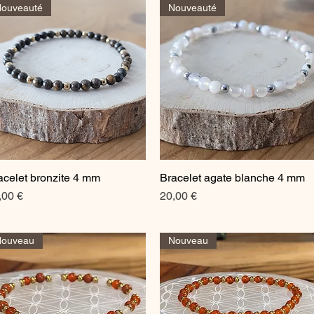
ouveauté
Nouveauté
acelet bronzite 4 mm
Bracelet agate blanche 4 mm
Aperçu rapide
Aperçu rapide
ix
Prix
,00 €
20,00 €
Nouveau
Nouveau