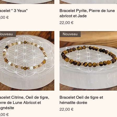
acelet " 3 Yeux"
Bracelet Pyrite, Pierre de lune
Aperçu rapide
Aperçu rapide
abricot et Jade
ix
,00 €
Prix
22,00 €
Nouveau
Nouveau
celet Citrine, Oeil de tigre,
Bracelet Oeil de tigre et
Aperçu rapide
Aperçu rapide
erre de Lune Abricot et
hématite dorée
gnésite
Prix
22,00 €
ix
,00 €