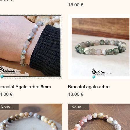
Prix
18,00 €
racelet Agate arbre 6mm
Bracelet agate arbre
Aperçu rapide
Aperçu rapide
rix
Prix
4,00 €
18,00 €
Nouveauté
Nouveauté