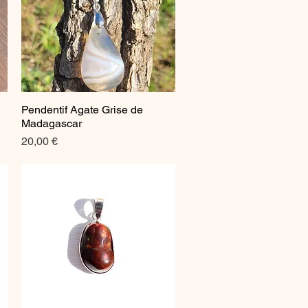
Pendentif Agate Grise de
Aperçu rapide
Madagascar
Prix
20,00 €