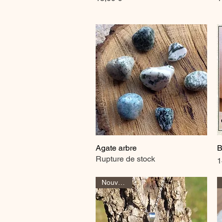
Agate arbre
B
Aperçu rapide
Rupture de stock
P
1
Nouveauté