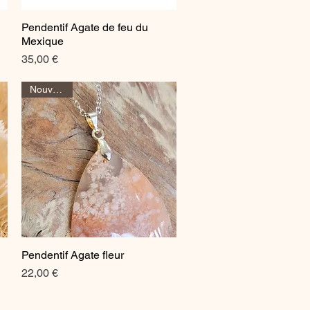
Pendentif Agate de feu du
Aperçu rapide
Mexique
Prix
35,00 €
Nouveauté
Pendentif Agate fleur
Aperçu rapide
Prix
22,00 €