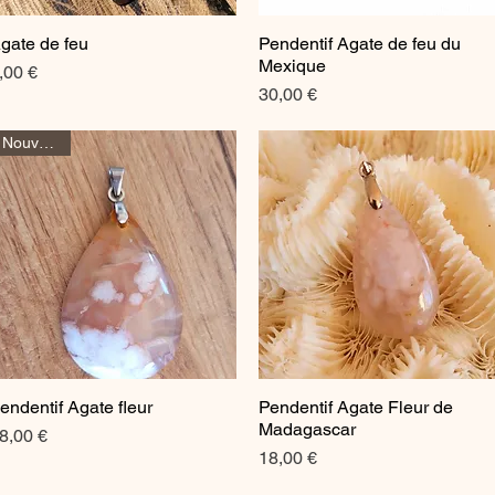
gate de feu
Pendentif Agate de feu du
Aperçu rapide
Aperçu rapide
Mexique
rix
,00 €
Prix
30,00 €
Nouveauté
endentif Agate fleur
Pendentif Agate Fleur de
Aperçu rapide
Aperçu rapide
Madagascar
rix
8,00 €
Prix
18,00 €