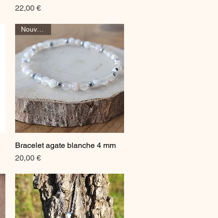
Prix
22,00 €
Nouveauté
Bracelet agate blanche 4 mm
Aperçu rapide
Prix
20,00 €