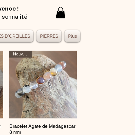
vence !
rsonnalité.
S D'OREILLES
PIERRES
Plus
Nouveauté
r
Bracelet Agate de Madagascar
Aperçu rapide
8 mm