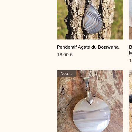
Pendentif Agate du Botswana
B
Aperçu rapide
M
Prix
18,00 €
P
1
Nouveau