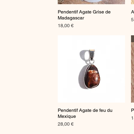
Pendentif Agate Grise de
A
Aperçu rapide
Madagascar
P
5
Prix
18,00 €
Pendentif Agate de feu du
P
Aperçu rapide
Mexique
P
1
Prix
28,00 €