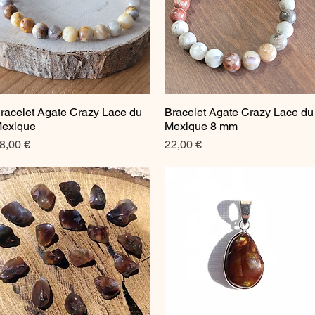
racelet Agate Crazy Lace du
Bracelet Agate Crazy Lace du
Aperçu rapide
Aperçu rapide
exique
Mexique 8 mm
rix
Prix
8,00 €
22,00 €