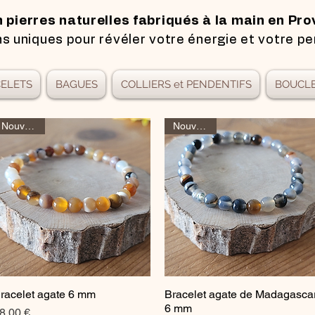
n pierres naturelles fabriqués à la main en Pro
s uniques pour révéler votre énergie et votre pe
ELETS
BAGUES
COLLIERS et PENDENTIFS
BOUCLE
Nouveauté
Nouveauté
racelet agate 6 mm
Bracelet agate de Madagasca
Aperçu rapide
Aperçu rapide
6 mm
rix
8,00 €