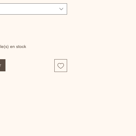
cle(s) en stock
r