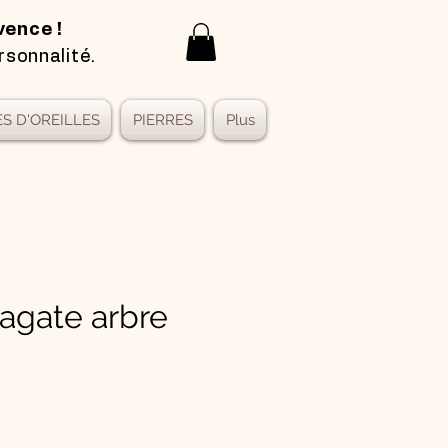
vence !
rsonnalité.
S D'OREILLES
PIERRES
Plus
 agate arbre
x