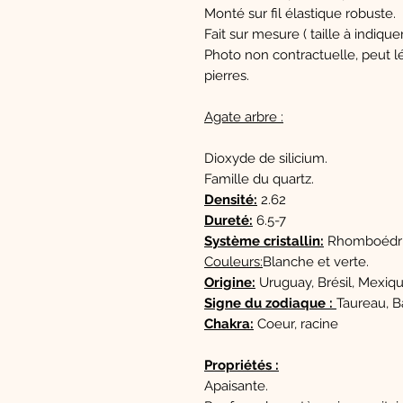
Monté sur fil élastique robuste.
Fait sur mesure ( taille à indiqu
Photo non contractuelle, peut l
pierres.
Agate arbre :
Dioxyde de silicium.
Famille du quartz.
Densité:
2.62
Dureté:
6.5-7
Système cristallin:
Rhomboédri
Couleurs
:
Blanche et verte.
Origine:
Uruguay, Brésil, Mexiqu
Signe du zodiaque :
Taureau, B
Chakra:
Coeur, racine
Propriétés :
Apaisante.