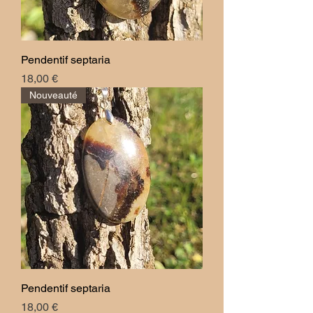
Pendentif septaria
Prix
18,00 €
Nouveauté
Pendentif septaria
Prix
18,00 €