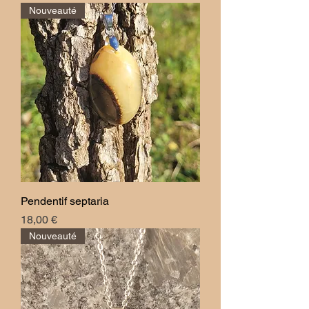
Nouveauté
Pendentif septaria
Prix
18,00 €
Nouveauté