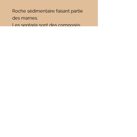
Roche sédimentaire faisant partie
des marnes.
Les septaria sont des composés
de mélange de calcaire, calcite
jaune et également d'argile.
Propriétés :
La
Septaria
est une pierre
énergique et dynamisante, elle
harmonise le mental et les
émotions avec le spirituel.
Consolidation des os, meilleure
reconstitution des tissus.
Au niveau spirituel, elle nous
aidera à mieux comprendre que la
graine doit mourir pour que le blé
pousse.