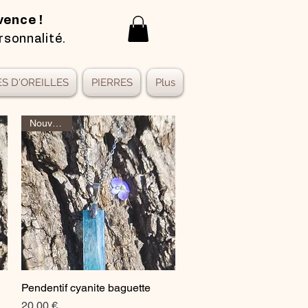
vence !
rsonnalité.
S D'OREILLES
PIERRES
Plus
Nouveauté
Pendentif cyanite baguette
Aperçu rapide
Prix
20,00 €