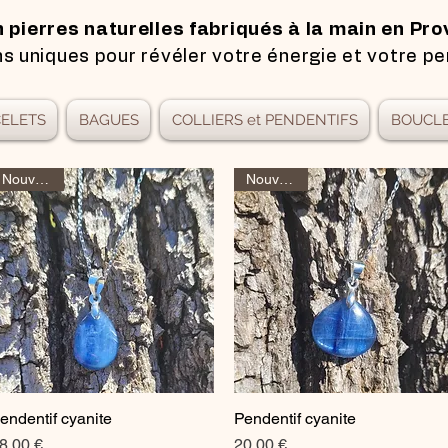
n pierres naturelles fabriqués à la main en Pro
s uniques pour révéler votre énergie et votre pe
ELETS
BAGUES
COLLIERS et PENDENTIFS
BOUCLE
Nouveauté
Nouveauté
endentif cyanite
Pendentif cyanite
Aperçu rapide
Aperçu rapide
rix
Prix
8,00 €
20,00 €