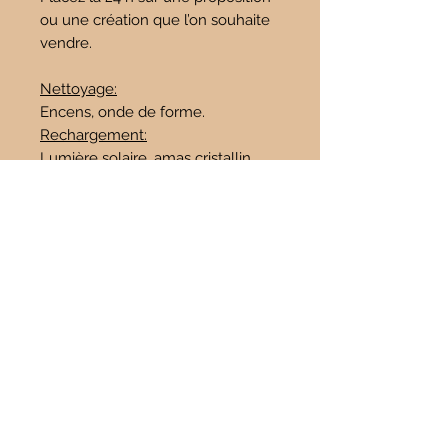
ou une création que l’on souhaite
vendre.
Nettoyage:
Encens, onde de forme.
Rechargement:
Lumière solaire, amas cristallin,
géode
.
Avertissements : Chaque article en
pierre naturelle est unique et peut
présenter des différences
importantes avec la ou les
photographies illustrant notre
fiche produit.
Tous les articles peuvent avoir des