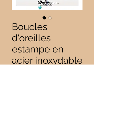
Boucles
d'oreilles
estampe en
acier inoxydable
Prix
10,00 €
Quantité
*
Il ne reste que 1 article(s) en stock
Ajouter au panier