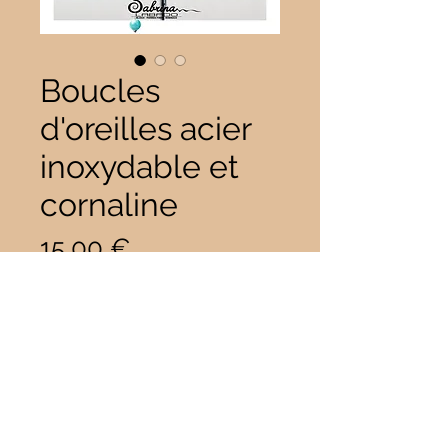
Boucles
d'oreilles acier
inoxydable et
cornaline
Prix
15,00 €
Quantité
*
Il ne reste que 1 article(s) en stock
Ajouter au panier