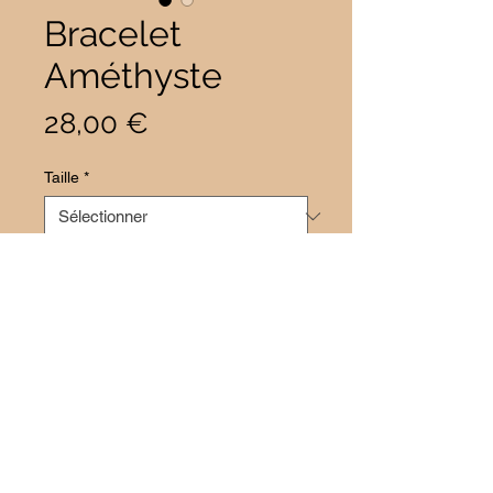
Bracelet
Améthyste
Prix
28,00 €
Taille
*
Quantité
*
Il ne reste que 1 article(s) en stock
Ajouter au panier
Bracelet en Améthyste.