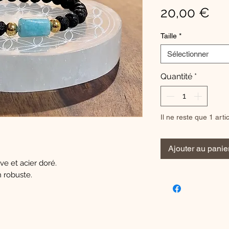
Pri
20,00 €
Taille
*
Sélectionner
Quantité
*
Il ne reste que 1 arti
Ajouter au panie
ve et acier doré.
n robuste.