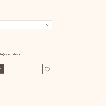
x
cle(s) en stock
r