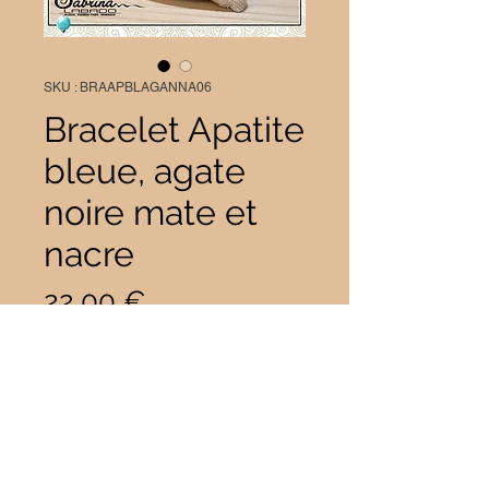
SKU : BRAAPBLAGANNA06
Bracelet Apatite
bleue, agate
noire mate et
nacre
Prix
22,00 €
Taille
*
Quantité
*