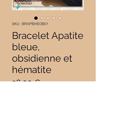
SKU : BRAPBHEOB01
Bracelet Apatite
bleue,
obsidienne et
hématite
Prix
28,00 €
Quantité
*
Il ne reste que 1 article(s) en stock