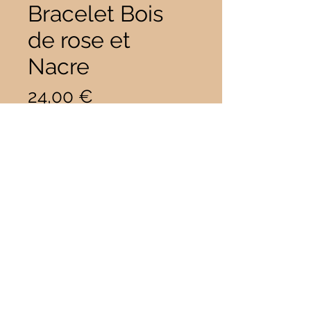
Bracelet Bois
de rose et
Nacre
Prix
24,00 €
Taille
*
Quantité
*
Il ne reste que 1 article(s) en stock
Ajouter au panier