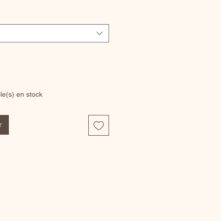
cle(s) en stock
r