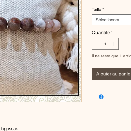
Taille
*
Sélectionner
Quantité
*
Il ne reste que 1 arti
Ajouter au panie
dagascar.