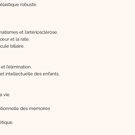
élastique robuste.
umatismes et l’artériosclérose.
œur et la rate.
cule biliaire.
et l’élimination.
et intellectuelle des enfants.
a vie.
otionnelle des mémoires
étique.