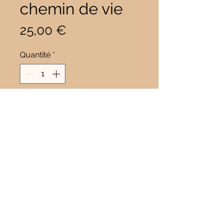
chemin de vie
Prix
25,00 €
Quantité
*
Ajouter au panier
Le bracelet "chemin de vie" ,
bracelet très personnel, calculé
avec des éléments très précis.
Pour cela, il est nécessaire de me
contacter directement par
téléphone, par mail, ou par la
rubrique "contact" ci-dessus, afin
que je puisse vous donner la