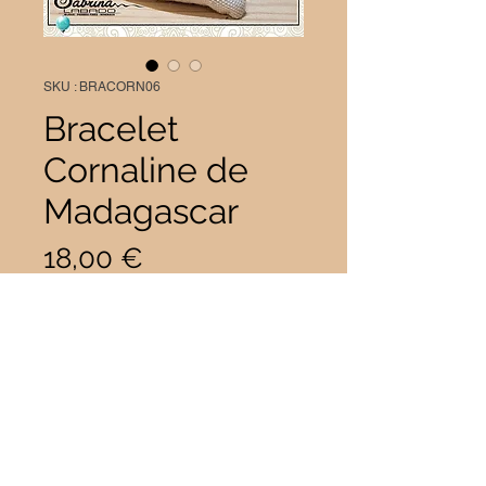
SKU : BRACORN06
Bracelet
Cornaline de
Madagascar
Prix
18,00 €
Taille
*
Quantité
*
Il ne reste que 1 article(s) en stock