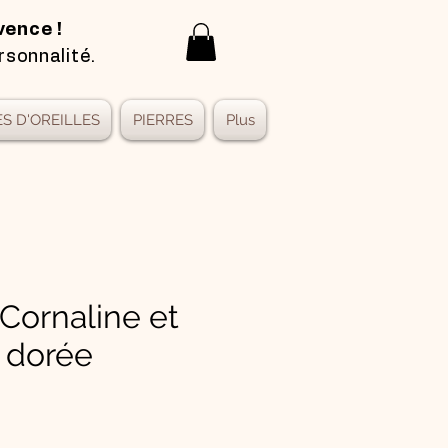
vence !
rsonnalité.
S D'OREILLES
PIERRES
Plus
 Cornaline et
 dorée
x