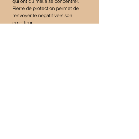
qui ont du mal à se concentrer.
Pierre de protection permet de
renvoyer le négatif vers son
émetteur.
Citrine :
Apporte abondance et prospérité.
Eloigne la fatigue, redonne
énergie et stimule le système
immunitaire.
Apporte joie et lutte contre la
dépression, la nervosité et
l’inquiétude.
Utile pour améliorer et régulariser
la digestion (donne de l’énergie au
foie).
Apporte confiance en soi, apporte
optimisme, réussite et prospérité.
Utile aux personnes indécises qui