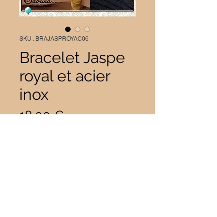
SKU : BRAJASPROYAC06
Bracelet Jaspe
royal et acier
inox
Prix
18,00 €
Taille
*
Quantité
*
Il ne reste que 1 article(s) en stock