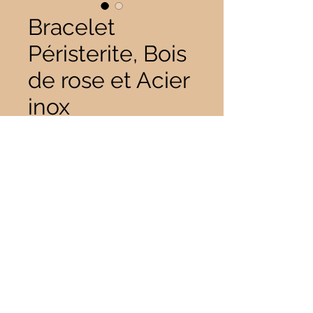
Bracelet
Péristerite, Bois
de rose et Acier
inox
Prix
28,00 €
Quantité
*
Il ne reste que 1 article(s) en stock
Ajouter au panier
Bracelet en Péristerite, Bois de