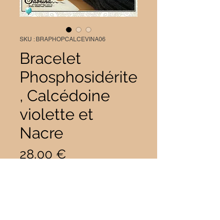
SKU : BRAPHOPCALCEVINA06
Bracelet
Phosphosidérite
, Calcédoine
violette et
Nacre
Prix
28,00 €
Taille
*
Quantité
*