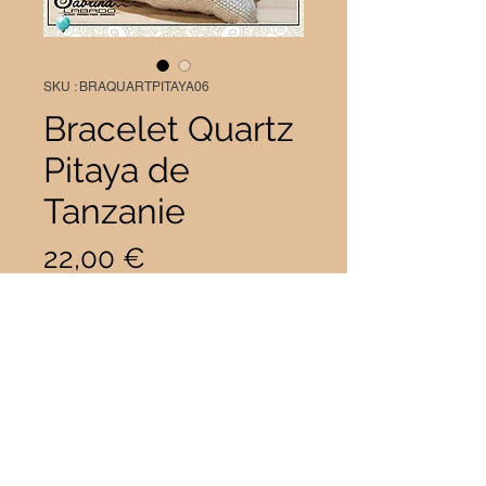
SKU : BRAQUARTPITAYA06
Bracelet Quartz
Pitaya de
Tanzanie
Prix
22,00 €
Taille
*
Quantité
*
Il ne reste que 1 article(s) en stock