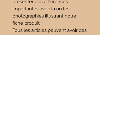
présenter des différences
importantes avec la ou les
photographies illustrant notre
fiche produit.
Tous les articles peuvent avoir des
différences de couleur en fonction
des résolutions d'écran ou du
système d'exploitation utilisé.
Les renseignements sont donnés
à titre indicatif, ils ne sauraient en
aucun cas constituer une
information médicale, ni engager
notre responsabilité.
Les propriétés, indications et
mode d'utilisation des minéraux
cités sont issus d'ouvrages ou sites
internet de références en
lithothérapie et ésotérisme.
Pour tout usage de pierres ou
minéraux dans un but