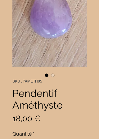
SKU : PAMETH05
Pendentif
Améthyste
Prix
18,00 €
Quantité
*