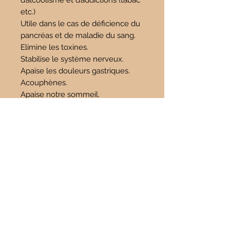
d’alcoolisme et d’addictions (tabac
etc.)
Utile dans le cas de déficience du
pancréas et de maladie du sang.
Elimine les toxines.
Stabilise le système nerveux.
Apaise les douleurs gastriques.
Acouphènes.
Apaise notre sommeil.
Emotionnelles:
Sous l'oreiller chasse les
cauchemars.
Fait disparaître les pensées
négatives.
Calme les angoisses et apporte
harmonie.
Aide à surmonter le sentiment de
perte liée à un deuil.