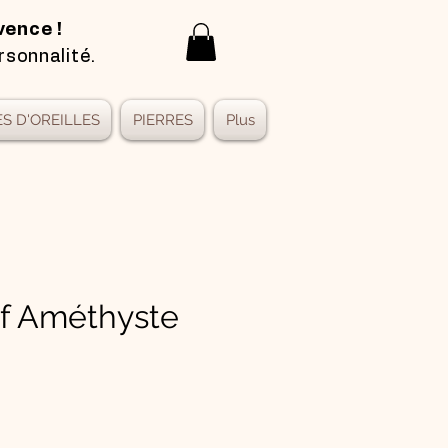
vence !
rsonnalité.
S D'OREILLES
PIERRES
Plus
f Améthyste
x