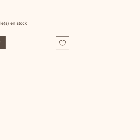
cle(s) en stock
r