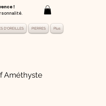
vence !
rsonnalité.
S D'OREILLES
PIERRES
Plus
f Améthyste
x