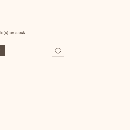
cle(s) en stock
r