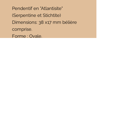
Pendentif en "Atlantisite"
(Serpentine et Stichtite)
Dimensions: 38 x17 mm bélière
comprise.
Forme : Ovale.
Poids: 5,8gr
Propriétés :
Pierre de tempérance.
Incite à une humeur agréable et
plus « zen ».
Stress, colère, tensions.
Chasse les mauvaises habitudes
et les vieilles blessures.
Problème d’estomac.
Spasmes musculaires, crampes
Diabète (régule le taux de
glycémie).
Peau saine.