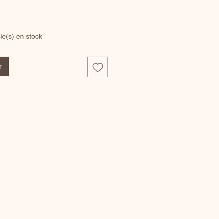
cle(s) en stock
r