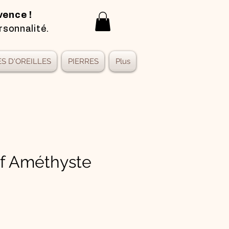
vence !
rsonnalité.
S D'OREILLES
PIERRES
Plus
f Améthyste
x