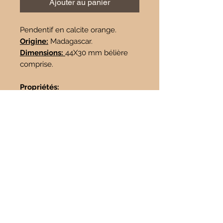
Ajouter au panier
Pendentif en calcite orange.
Origine:
Madagascar.
Dimensions:
44X30 mm bélière
comprise.
Propriétés:
Souffrance physique et
psychologique.
Rétablissement plus rapide.
Système immunitaire.
Diminue les nausées.
Réduit la sensation de faim.
Maladies du pancréas et de la rate.
Douleur à l’aine, bas ventre, règles.
Apporte calme et équilibre les
énergies.