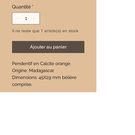
Quantité
*
Il ne reste que 1 article(s) en stock
Ajouter au panier
Pendentif en Calcite orange.
Origine: Madagascar.
Dimensions: 45X29 mm bélière
comprise.
Propriétés:
Souffrance physique et
psychologique.
Rétablissement plus rapide.
Système immunitaire.