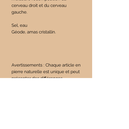
cerveau droit et du cerveau
gauche.
Sel, eau
Géode, amas cristallin.
Avertissements : Chaque article en
pierre naturelle est unique et peut
présenter des différences
importantes avec la ou les
photographies illustrant notre
fiche produit.
Tous les articles peuvent avoir des
différences de couleur en fonction
des résolutions d'écran ou du
système d'exploitation utilisé.