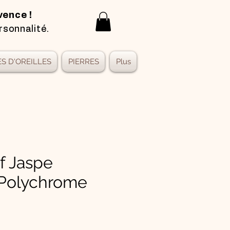
vence !
rsonnalité.
S D'OREILLES
PIERRES
Plus
f Jaspe
 Polychrome
x