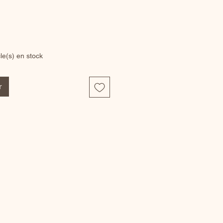
cle(s) en stock
r