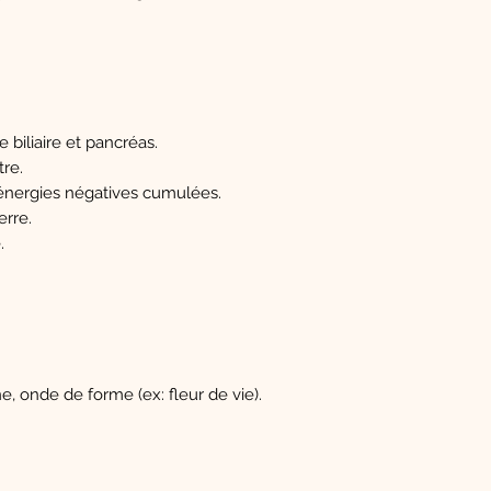
e biliaire et pancréas.
tre.
es énergies négatives cumulées.
erre.
.
ne, onde de forme (ex: fleur de vie).