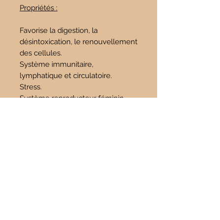
Propriétés :
Favorise la digestion, la
désintoxication, le renouvellement
des cellules.
Système immunitaire,
lymphatique et circulatoire.
Stress.
Système reproducteur féminin
(syndrome prémenstruel).
Bénéfique au cerveau.
D’une grande douceur, favorise
l’acceptation des événements de
la vie.
Pierre du renouveau.
Rend positif, serein et capable
d’encaisser.
Pierre de l’instant présent.
Calme, sérénité, maîtrise de soi.