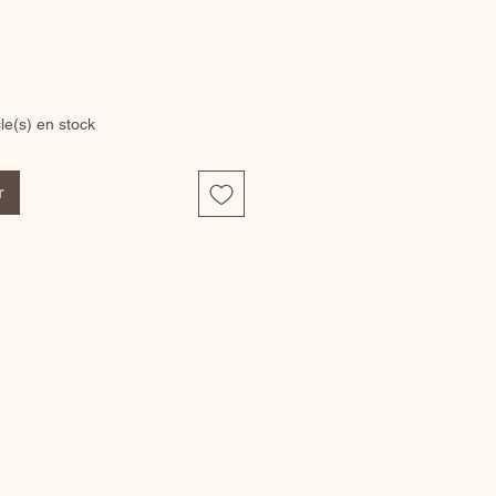
cle(s) en stock
r