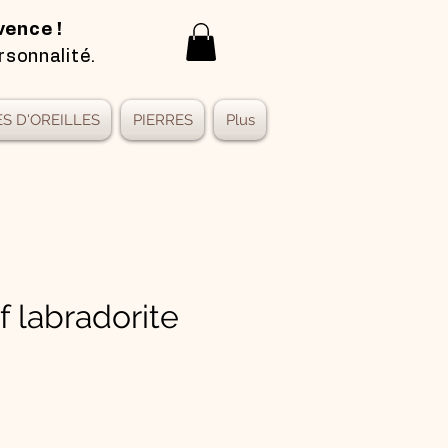
vence !
rsonnalité.
S D'OREILLES
PIERRES
Plus
f labradorite
x