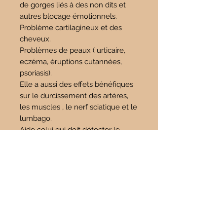
de gorges liés à des non dits et
autres blocage émotionnels.
Problème cartilagineux et des
cheveux.
Problèmes de peaux ( urticaire,
eczéma, éruptions cutannées,
psoriasis).
Elle a aussi des effets bénéfiques
sur le durcissement des artères,
les muscles , le nerf sciatique et le
lumbago.
Aide celui qui doit détecter le
point d’acupuncture qui doit être
activé (réflexologie plantaire).
Lutte contre les souffrances
intérieures et les émotions
négatives.
Permet de comprendre pourquoi
on est incarné et de voir les
chaînes que l’on s’est soi même