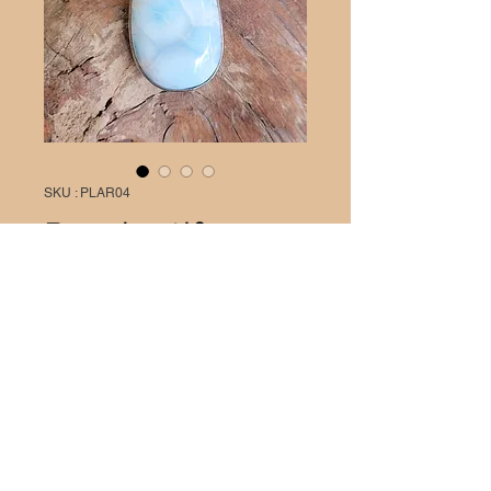
SKU : PLAR04
Pendentif
Larimar
Prix
65,00 €
Quantité
*
Il ne reste que 1 article(s) en stock