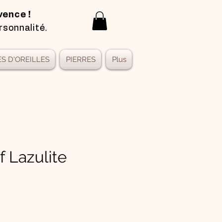
vence !
rsonnalité.
S D'OREILLES
PIERRES
Plus
f Lazulite
x