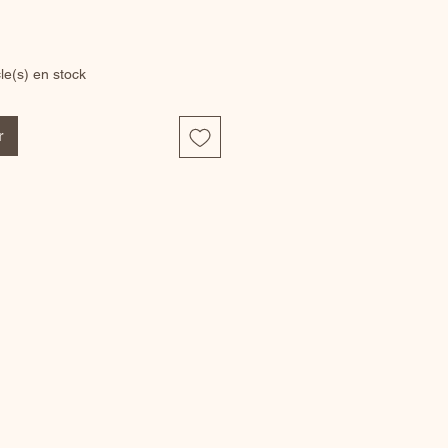
cle(s) en stock
r