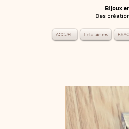
Bijoux e
Des création
ACCUEIL
Liste pierres
BRAC