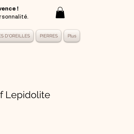
vence !
rsonnalité.
S D'OREILLES
PIERRES
Plus
f Lepidolite
x