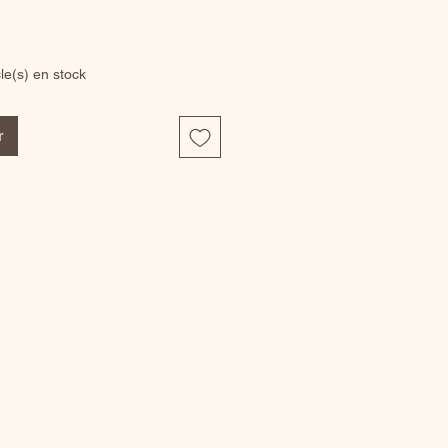
cle(s) en stock
r