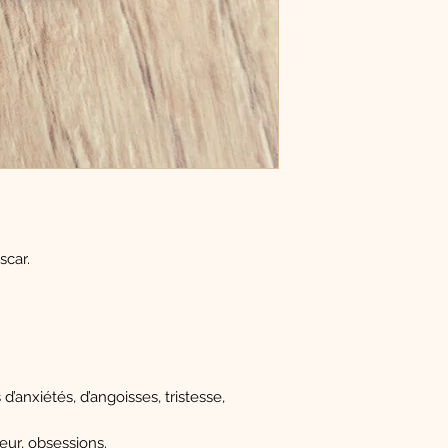
scar.
’anxiétés, d’angoisses, tristesse,
eur, obsessions.