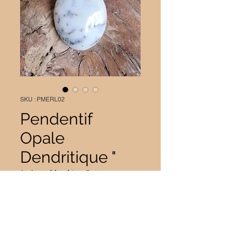
SKU : PMERL02
Pendentif
Opale
Dendritique "
Merlinite"
Prix
20,00 €
Quantité
*