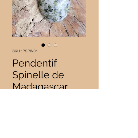
SKU : PSPIN01
Pendentif
Spinelle de
Madagascar
Prix
20,00 €
Quantité
*