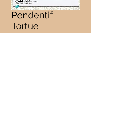
Pendentif
Tortue
aventurine verte
Prix
15,00 €
Quantité
*
Il ne reste que 3 article(s) en stock
Ajouter au panier
28X13 mm Bélière comprise.