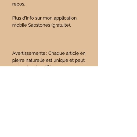
repos.
Plus d'info sur mon application
mobile Sabstones (gratuite).
Avertissements : Chaque article en
pierre naturelle est unique et peut
présenter des différences
importantes avec la ou les
photographies illustrant notre
fiche produit.
Tous les articles peuvent avoir des
différences de couleur en fonction
des résolutions d'écran ou du
système d'exploitation utilisé.
Les renseignements sont donnés
à titre indicatif, ils ne sauraient en